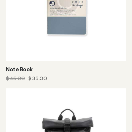
Note Book
$
45.00
$
35.00