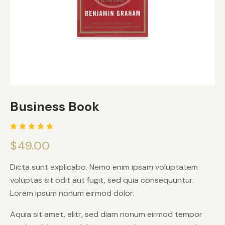
Business Book
1
müşteri
$
49.00
puanına
dayanara
k 5
üzerinde
Dicta sunt explicabo. Nemo enim ipsam voluptatem
n
5.00
voluptas sit odit aut fugit, sed quia consequuntur.
puan
aldı
Lorem ipsum nonum eirmod dolor.
Aquia sit amet, elitr, sed diam nonum eirmod tempor