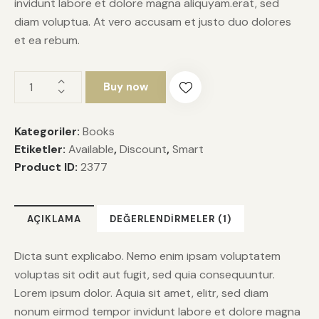
invidunt labore et dolore magna aliquyam.erat, sed
diam voluptua. At vero accusam et justo duo dolores
et ea rebum.
Buy now
Kategoriler:
Books
Etiketler:
Available
,
Discount
,
Smart
Product ID:
2377
AÇIKLAMA
DEĞERLENDIRMELER (1)
Dicta sunt explicabo. Nemo enim ipsam voluptatem
voluptas sit odit aut fugit, sed quia consequuntur.
Lorem ipsum dolor. Aquia sit amet, elitr, sed diam
nonum eirmod tempor invidunt labore et dolore magna