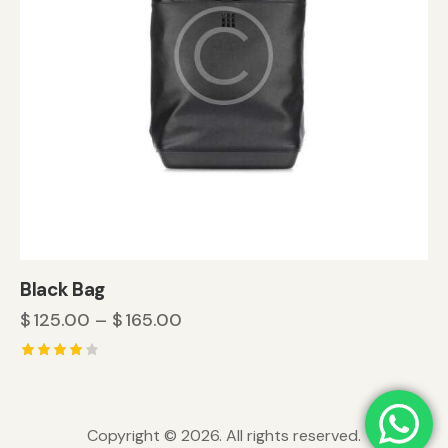
Black Bag
$
125.00
–
$
165.00
5
üzerind
en
4.00
Copyright © 2026. All rights reserved.
oy aldı