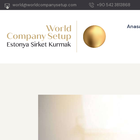
world@worldcompanysetup.com
+90 542 3813868
Anas