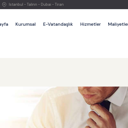
Istanbul - Talinn - Dubai - Tiran
ayfa
Kurumsal
E-Vatandaşlık
Hizmetler
Maliyetle
Anasayfa
Kurumsal
E-Vatandaş