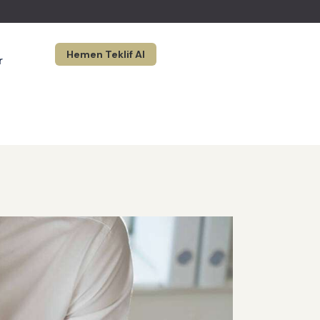
Hemen Teklif Al
r
Hemen Teklif Al
lık
Hizmetler
Maliyetler