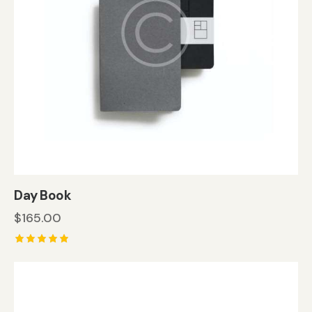
Day Book
$
165.00
5
üzerinden
5.00
oy aldı